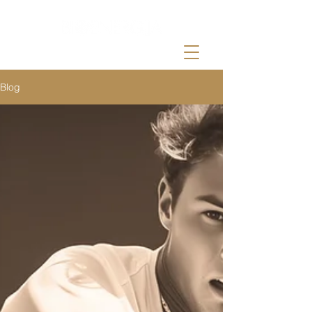
by Damir Manola
Blog