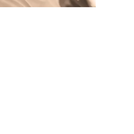
Damir Manola
18. ruj 2024.
2 min čitanja
Bioenergija u Sportu: Kako